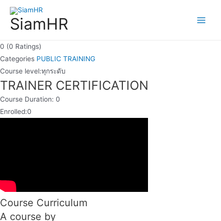
Skip
to
SiamHR
Main
content
Men
0 (0 Ratings)
Categories
PUBLIC TRAINING
Course level:
ทุกระดับ
TRAINER CERTIFICATION
Course Duration:
0
Enrolled:
0
Course Curriculum
A course by